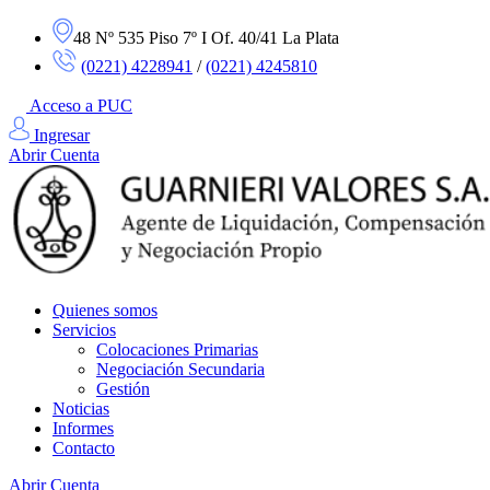
48 Nº 535 Piso 7º I Of. 40/41 La Plata
(0221) 4228941
/
(0221) 4245810
Acceso a PUC
Ingresar
Abrir Cuenta
Quienes somos
Servicios
Colocaciones Primarias
Negociación Secundaria
Gestión
Noticias
Informes
Contacto
Abrir Cuenta